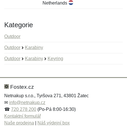
Netherlands
Kategorie
Outdoor
Outdoor
Karabiny
Outdoor
Karabiny
Keyring
Nová recenze
Nový dotaz
Hodnocení:
Jméno:
*
*
Fostex.cz
Netnakup s.r.o., Tyršova 271, 43801 Žatec
✉
info@netnakup.cz
Jméno:
E-mail:
*
*
☎
720 278 200
(Po-Pá 8:00-16:30)
Kontaktní formulář
Naše prodejna
|
Náš výdejní box