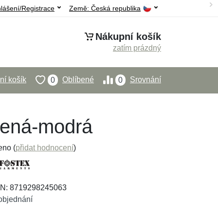
hlášení/Registrace
Země:
Česká republika
Nákupní košík
zatím prázdný
í košík
Oblíbené
Srovnání
0
0
vená-modrá
eno (
přidat hodnocení
)
AN: 8719298245063
objednání