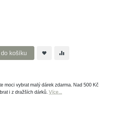
t do košíku
e moci vybrat malý dárek zdarma. Nad 500 Kč
brat i z dražších dárků.
Více...