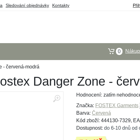
ba
Sledování objednávky
Kontakty
Při
Nákupn
0
 - červená-modrá
ostex Danger Zone - čer
Hodnocení:
zatím nehodnoc
Značka:
FOSTEX Garments
Barva:
Červená
Kód zboží: 444130-7329, E
Dostupnost:
do 6-10 dnů od 