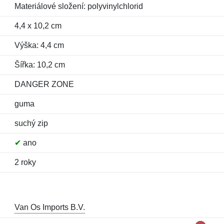
Materiálové složení: polyvinylchlorid
4,4 x 10,2 cm
Výška: 4,4 cm
Šířka: 10,2 cm
DANGER ZONE
guma
suchý zip
✔
ano
2 roky
Van Os Imports B.V.