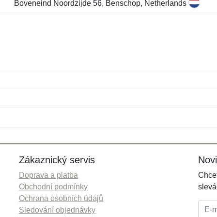
Boveneind Noordzijde 56, Benschop, Netherlands
Jméno:
E-mail:
*
*
E-mail:
*
Zákaznický servis
Nov
Doprava a platba
Chcet
Obchodní podmínky
slevá
Ochrana osobních údajů
E-mai
Sledování objednávky