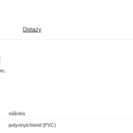
Dotazy
í
nc.
nášivka
polyvinylchlorid (PVC)