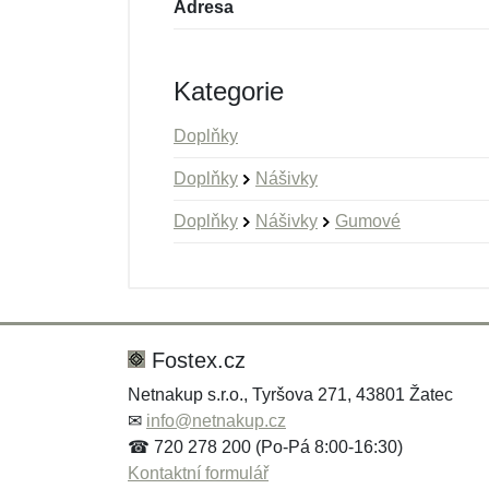
Adresa
Kategorie
Doplňky
Doplňky
Nášivky
Doplňky
Nášivky
Gumové
Nová recenze
Nový dotaz
Hodnocení:
Jméno:
*
*
Fostex.cz
Netnakup s.r.o., Tyršova 271, 43801 Žatec
✉
info@netnakup.cz
Zpráva
Zpráva
*
*
☎ 720 278 200 (Po-Pá 8:00-16:30)
Kontaktní formulář