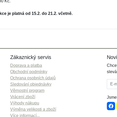
00 Kč.
kce je platná od 15.2. do 21.2. včetně.
Zákaznický servis
Nov
Doprava a platba
Chcet
Obchodní podmínky
slevá
Ochrana osobních údajů
E-mai
Sledování objednávky
Věrnostní program
Vrácení zboží
Jsme 
Výhody nákupu
Výměna velikosti a zboží
Více informací...