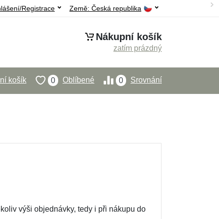
hlášení/Registrace
Země:
Česká republika
Nákupní košík
zatím prázdný
í košík
Oblíbené
Srovnání
0
0
oliv výši objednávky, tedy i při nákupu do