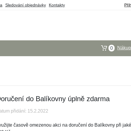
ba
Sledování objednávky
Kontakty
Při
Nákupn
0
oručení do Balíkovny úplně zdarma
atum přidání: 15.2.2022
yužijte časově omezenou akci na doručení do Balíkovny při jakék