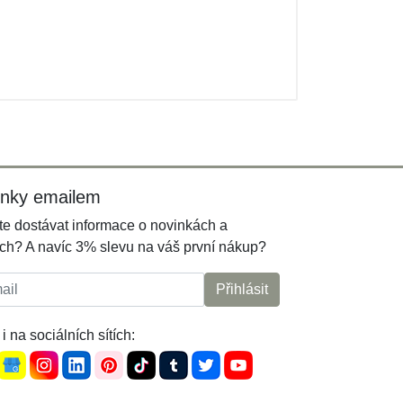
inky emailem
e dostávat informace o novinkách a
ch? A navíc 3% slevu na váš první nákup?
l:
Přihlásit
i na sociálních sítích: