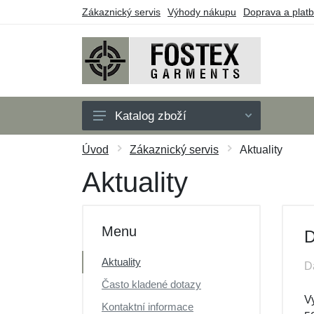
Zákaznický servis
Výhody nákupu
Doprava a plat
Katalog zboží
Pánské
Úvod
Zákaznický servis
Aktuality
Dětské
Aktuality
Doplňky
Outdoor
Menu
D
Obuv
Aktuality
D
Taktické vybavení
Často kladené dotazy
Dárkové poukazy
V
Kontaktní informace