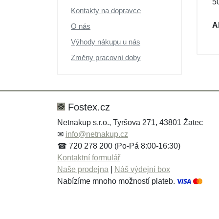
5
Výprodej
Kontakty na dopravce
A
O nás
Výhody nákupu u nás
Změny pracovní doby
Fostex.cz
Netnakup s.r.o., Tyršova 271, 43801 Žatec
✉
info@netnakup.cz
☎ 720 278 200 (Po-Pá 8:00-16:30)
Kontaktní formulář
Naše prodejna
|
Náš výdejní box
Nabízíme mnoho možností plateb.