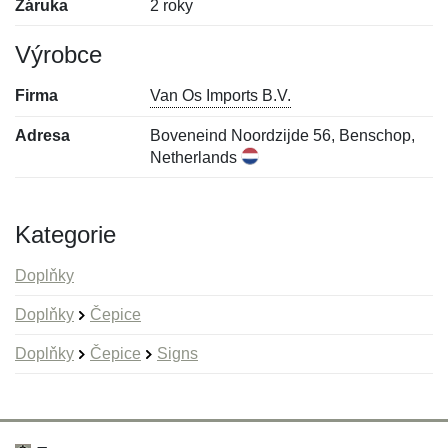
Záruka
2 roky
Výrobce
Firma
Van Os Imports B.V.
Adresa
Boveneind Noordzijde 56, Benschop,
Netherlands
Kategorie
Doplňky
Doplňky
Čepice
Doplňky
Čepice
Signs
Nová recenze
Nový dotaz
Hodnocení:
Jméno:
*
*