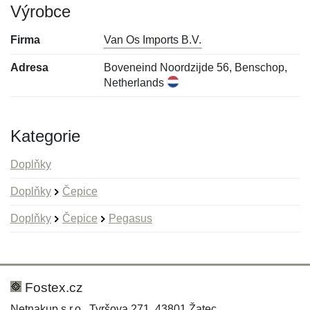
Výrobce
Firma
Van Os Imports B.V.
Adresa
Boveneind Noordzijde 56, Benschop,
Netherlands
Kategorie
Doplňky
Doplňky
Čepice
Doplňky
Čepice
Pegasus
Nová recenze
Nový dotaz
Hodnocení:
Jméno:
*
*
Fostex.cz
Netnakup s.r.o., Tyršova 271, 43801 Žatec