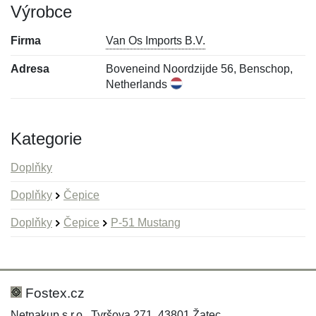
Výrobce
Firma
Van Os Imports B.V.
Adresa
Boveneind Noordzijde 56, Benschop,
Netherlands
Kategorie
Doplňky
Doplňky
Čepice
Doplňky
Čepice
P-51 Mustang
Nová recenze
Nový dotaz
Hodnocení:
Jméno:
*
*
Fostex.cz
Netnakup s.r.o., Tyršova 271, 43801 Žatec