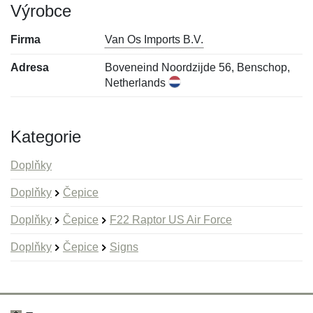
Výrobce
Firma
Van Os Imports B.V.
Adresa
Boveneind Noordzijde 56, Benschop,
Netherlands
Kategorie
Doplňky
Doplňky
Čepice
Doplňky
Čepice
F22 Raptor US Air Force
Doplňky
Čepice
Signs
Nová recenze
Nový dotaz
Hodnocení:
Jméno:
*
*