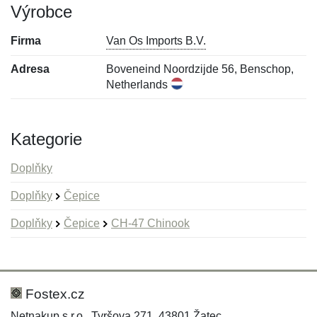
Výrobce
Firma
Van Os Imports B.V.
Adresa
Boveneind Noordzijde 56, Benschop,
Netherlands
Kategorie
Doplňky
Doplňky
Čepice
Doplňky
Čepice
CH-47 Chinook
Nová recenze
Nový dotaz
Hodnocení:
Jméno:
*
*
Fostex.cz
Netnakup s.r.o., Tyršova 271, 43801 Žatec