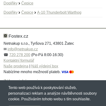
Doplňky
Čepice
Doplňky
Čepice
A-10 Thunderbolt Warthog
Nová recenze
Nový dotaz
Hodnocení:
Jméno:
*
*
Fostex.cz
Netnakup s.r.o., Tyršova 271, 43801 Žatec
✉
info@netnakup.cz
Jméno:
E-mail:
*
*
☎
720 278 200
(Po-Pá 8:00-16:30)
Kontaktní formulář
Naše prodejna
|
Náš výdejní box
Nabízíme mnoho možností plateb.
E-mail:
*
Zpráva
*
Zákaznický servis
Tento web používá k poskytování služeb,
Novinky emailem
personalizaci reklam a analýze návštěvnosti soubory
cookie. Používáním tohoto webu s tím souhlasíte.
Zpráva
*