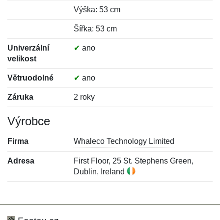
Výška: 53 cm
Šířka: 53 cm
Univerzální
✔
ano
velikost
Větruodolné
✔
ano
Záruka
2 roky
Výrobce
Firma
Whaleco Technology Limited
Adresa
First Floor, 25 St. Stephens Green,
Dublin, Ireland
Nová recenze
Nový dotaz
Hodnocení:
Jméno:
*
*